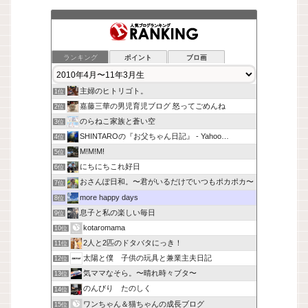
ランキング
ポイント
ブロ画
主婦のヒトリゴト。
1位
嘉藤三華の男児育児ブログ 怒ってごめんね
2位
のらねこ家族と蒼い空
3位
SHINTAROの『お父ちゃん日記』 - Yahoo…
4位
M!M!M!
5位
にちにちこれ好日
6位
おさんぽ日和。〜君がいるだけでいつもポカポカ〜
7位
more happy days
8位
息子と私の楽しい毎日
9位
kotaromama
10位
2人と2匹のドタバタにっき！
11位
太陽と僕 子供の玩具と兼業主夫日記
12位
気ママなそら。〜晴れ時々ブタ〜
13位
のんびり たのしく
14位
ワンちゃん＆猫ちゃんの成長ブログ
15位