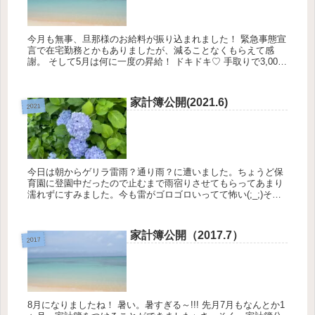
今月も無事、旦那様のお給料が振り込まれました！ 緊急事態宣
言で在宅勤務とかもありましたが、減ることなくもらえて感
謝。 そして5月は何に一度の昇給！ ドキドキ♡ 手取りで3,000
円アップしてました。 まぁいつも...
家計簿公開(2021.6)
2021
今日は朝からゲリラ雷雨？通り雨？に遭いました。ちょうど保
育園に登園中だったので止むまで雨宿りさせてもらってあまり
濡れずにすみました。今も雷がゴロゴロいってて怖い(;_;)そん
な感じで…6月のやりくり費締めましたよ！我が家のやりくり
費予算は9...
家計簿公開（2017.7）
2017
8月になりましたね！ 暑い。暑すぎる～!!! 先月7月もなんとか1