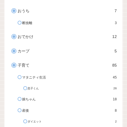
おうち
7
断捨離
3
おでかけ
12
カープ
5
子育て
85
マタニティ生活
45
息子くん
26
娘ちゃん
18
産後
8
ダイエット
2