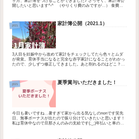
ヶ月、家計簿をつけることができました♪ さっそく、家計簿公
開したいと思います^-^ （やりくり費のみですが…） 食費
32,011円 日用...
家計簿公開（2021.1）
2021
3人目を妊娠中から改めて家計をチェックしてたら色々とムダ
が発覚。育休手当になると完全な赤字家計になることがわかっ
たので、少しずつ修正してきました。あと削れるのはどこ？っ
てなると、とっても難しいんやけど、仕事復帰までは貯金でき
なくてもしょうが...
夏季賞与いただきました！
2021
今日も暑いですね…暑すぎて家から出る気なしのnonです笑先
日、無事ボーナスが出たので振り分けていきたいと思います！
私は育休中なので旦那さんのみの支給です(;_;)年払いと車のロ
ーンで半分以上…年払いは固定資産税や自動車税、保険や年会
費等を積...