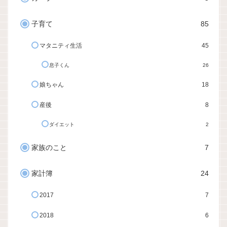
子育て
85
マタニティ生活
45
息子くん
26
娘ちゃん
18
産後
8
ダイエット
2
家族のこと
7
家計簿
24
2017
7
2018
6