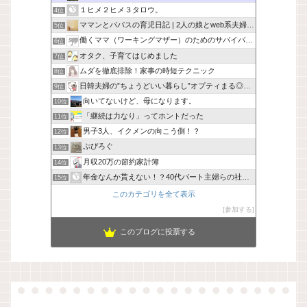
１ヒメ２ヒメ３タロウ。
4位
ママンとパパスの育児日記 | 2人の娘とweb系夫婦の日常
5位
働くママ（ワーキングマザー）のためのサバイバル作戦 -
6位
オタク、子育てはじめました
7位
ムダを徹底排除！家事の時短テクニック
8位
日韓夫婦の”ちょうどいい暮らし”オプティまる◎手帖
9位
向いてないけど、母になります。
10位
「継続は力なり」ってホントだった
11位
男子3人、イクメンの向こう側！？
12位
ぷぴろぐ
13位
月収20万の節約家計簿
14位
年金なんか貰えない！？40代パート主婦らの社会保険に未来はあ
15位
このカテゴリを全て表示
参加する
このブログに投票する