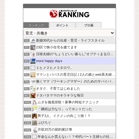
ランキング
ポイント
ブロ画
新婚30代からの出産・育児・ライフスタイル
1位
23区で狭小住宅を建てます
2位
日韓夫婦の”ちょうどいい暮らし”オプティまる◎手帖
3位
more happy days
4位
１ヒメ２ヒメ３タロウ。
5位
ママンとパパスの育児日記 | 2人の娘とweb系夫婦の日常
6位
働くママ（ワーキングマザー）のためのサバイバル作戦 -
7位
オタク、子育てはじめました
8位
ドタバタママのキラキラな毎日
9位
ムダを徹底排除！家事の時短テクニック
10位
「継続は力なり」ってホントだった
11位
男子3人、イクメンの向こう側！？
12位
ぷぴろぐ
13位
月収20万の節約家計簿
14位
年金なんか貰えない！？40代パート主婦らの社会保険に未来はあ
15位