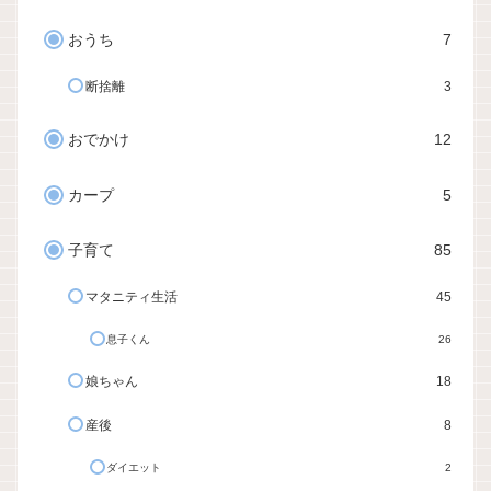
おうち
7
断捨離
3
おでかけ
12
カープ
5
子育て
85
マタニティ生活
45
息子くん
26
娘ちゃん
18
産後
8
ダイエット
2