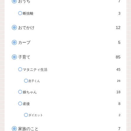
おうち
7
断捨離
3
おでかけ
12
カープ
5
子育て
85
マタニティ生活
45
息子くん
26
娘ちゃん
18
産後
8
ダイエット
2
家族のこと
7