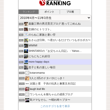
ランキング
ポイント
ブロ画
嘉藤三華の男児育児ブログ 怒ってごめんね
1位
主婦のヒトリゴト。
2位
のらねこ家族と蒼い空
3位
おさんぽ日和。〜君がいるだけでいつもポカポカ〜
4位
M!M!M!
5位
SHINTAROの『お父ちゃん日記』 - Yahoo…
6位
にちにちこれ好日
7位
more happy days
8位
息子と私の楽しい毎日
9位
kotaromama
10位
2人と2匹のドタバタにっき！
11位
太陽と僕 子供の玩具と兼業主夫日記
12位
laugh leaf life
13位
ワンちゃん＆猫ちゃんの成長ブログ
14位
気ママなそら。〜晴れ時々ブタ〜
15位
このカテゴリを全て表示