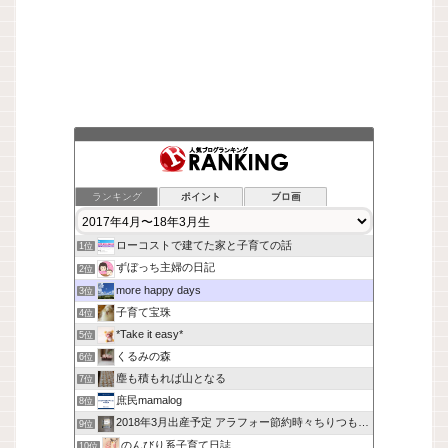
ランキング
ポイント
ブロ画
ローコストで建てた家と子育ての話
1位
ずぼっち主婦の日記
2位
more happy days
3位
子育て宝珠
4位
*Take it easy*
5位
くるみの森
6位
塵も積もれば山となる
7位
庶民mamalog
8位
2018年3月出産予定 アラフォー節約時々ちりつも貯金
9位
のんびり系子育て日誌
10位