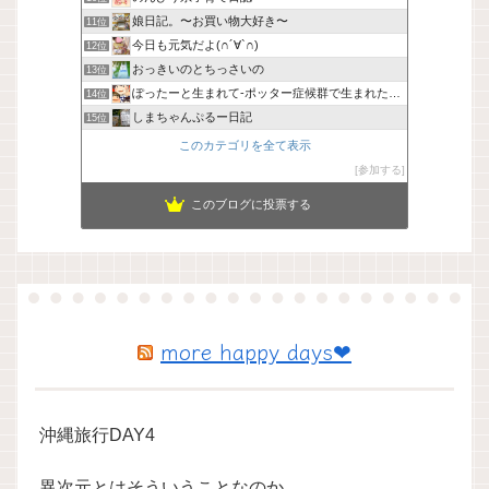
娘日記。〜お買い物大好き〜
11位
今日も元気だよ(∩´∀`∩)
12位
おっきいのとちっさいの
13位
ぽったーと生まれて-ポッター症候群で生まれた次男の話。
14位
しまちゃんぷるー日記
15位
このカテゴリを全て表示
参加する
このブログに投票する
more happy days❤
沖縄旅行DAY4
異次元とはそういうことなのか