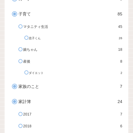
子育て
85
マタニティ生活
45
息子くん
26
娘ちゃん
18
産後
8
ダイエット
2
家族のこと
7
家計簿
24
2017
7
2018
6