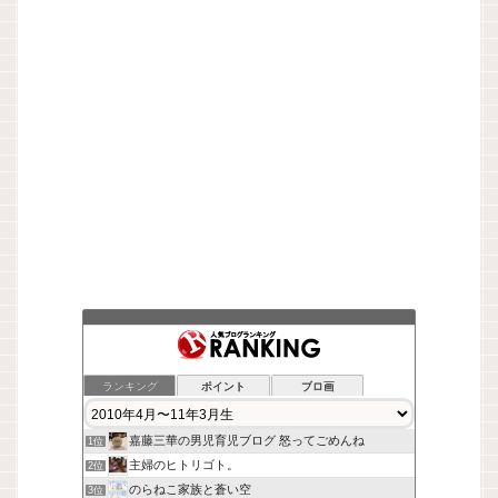
ランキング
ポイント
ブロ画
嘉藤三華の男児育児ブログ 怒ってごめんね
1位
主婦のヒトリゴト。
2位
のらねこ家族と蒼い空
3位