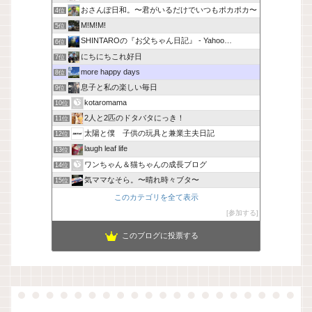
おさんぽ日和。〜君がいるだけでいつもポカポカ〜
4位
M!M!M!
5位
SHINTAROの『お父ちゃん日記』 - Yahoo…
6位
にちにちこれ好日
7位
more happy days
8位
息子と私の楽しい毎日
9位
kotaromama
10位
2人と2匹のドタバタにっき！
11位
太陽と僕 子供の玩具と兼業主夫日記
12位
laugh leaf life
13位
ワンちゃん＆猫ちゃんの成長ブログ
14位
気ママなそら。〜晴れ時々ブタ〜
15位
このカテゴリを全て表示
参加する
このブログに投票する