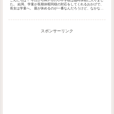
こんにちは！ 今日から神戸市の小中学校は臨時休校に入りまし
た。 結局、学童が長期休暇同様の対応をしてくれるおかげで、
長女は学童へ。 親が休めるのが一番なんだろうけど、なかなか
中小企業とかじゃ難しいよね。 テレワーク？なん...
スポンサーリンク