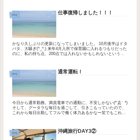
仕事復帰しました！！！
blog
かなり久しぶりの更新になってしまいました。 10月後半はドタ
バタ、大騒ぎ(^_^;) 来年4月入所で保育園に入れるつもりだった
のに、私の持ち点、200点では入れないかもしれないというこ
とで、急遽認可外保育園を検討して、見学、入園、そ...
通常運転！
blog
今日から通常勤務。満員電車での通勤に、不安しかない(*´Д｀*)
そして、グータラな毎日を過ごして、引きこもっていたので、
これから毎日出勤してフルで働く体力あるかなー笑でもこれも
すべて、医療従事者を始めとして、小売業の人も、いろんな人
が頑張っ...
沖縄旅行DAY3②
blog