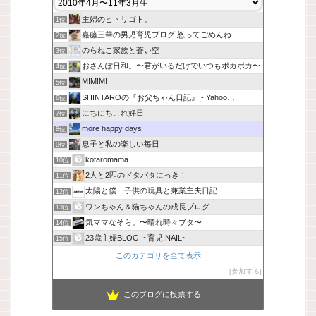
主婦のヒトリゴト。
1位
嘉藤三華の男児育児ブログ 怒ってごめんね
2位
のらねこ家族と蒼い空
3位
おさんぽ日和。〜君がいるだけでいつもポカポカ〜
4位
M!M!M!
5位
SHINTAROの『お父ちゃん日記』 - Yahoo…
6位
にちにちこれ好日
7位
more happy days
8位
息子と私の楽しい毎日
9位
kotaromama
10位
2人と2匹のドタバタにっき！
11位
太陽と僕 子供の玩具と兼業主夫日記
12位
ワンちゃん＆猫ちゃんの成長ブログ
13位
気ママなそら。〜晴れ時々ブタ〜
14位
23歳主婦BLOG!!~育児.NAIL~
15位
このカテゴリを全て表示
参加する
このブログに投票する