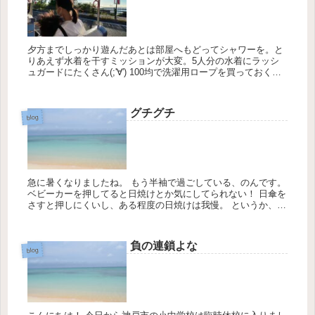
夕方までしっかり遊んだあとは部屋へもどってシャワーを。と
りあえず水着を干すミッションが大変。5人分の水着にラッシ
ュガードにたくさん(;'∀') 100均で洗濯用ロープを買っておくの
が正解◎我が家はスーツケースにいつも入れてるよ。忘れるか
ら...
グチグチ
blog
急に暑くなりましたね。 もう半袖で過ごしている、のんです。
ベビーカーを押してると日焼けとか気にしてられない！ 日傘を
さすと押しにくいし、ある程度の日焼けは我慢。 というか、将
来のシミが怖いわ(*_*) まだなんと...
負の連鎖よな
blog