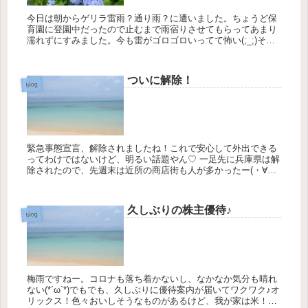
今日は朝からゲリラ雷雨？通り雨？に遭いました。ちょうど保
育園に登園中だったので止むまで雨宿りさせてもらってあまり
濡れずにすみました。今も雷がゴロゴロいってて怖い(;_;)そん
な感じで…6月のやりくり費締めましたよ！我が家のやりくり
費予算は9...
ついに解除！
blog
緊急事態宣言、解除されましたね！これで安心して外出できる
ってわけではないけど、明るい話題やん♡ 一足先に兵庫県は解
除されたので、先週末は近所の商店街も人が多かったー(・∀・)
私は病院行ったりスーパー行ったりの外出だったけど、人の...
久しぶりの株主優待♪
blog
梅雨ですねー。コロナも落ち着かないし、なかなか気分も晴れ
ない(*´ω`*)でもでも、久しぶりに優待案内が届いてワクワク♪オ
リックス！色々おいしそうなものがあるけど、我が家は米！と