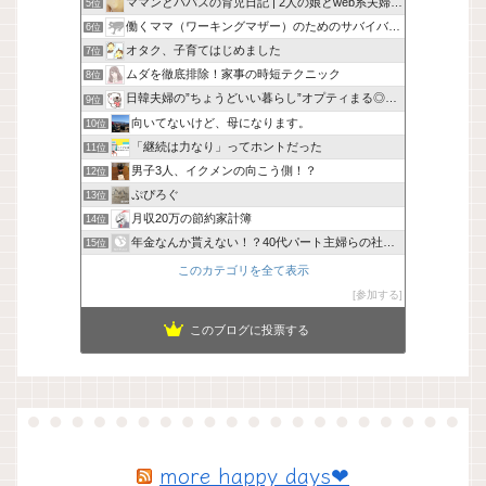
ママンとパパスの育児日記 | 2人の娘とweb系夫婦の日常
5位
働くママ（ワーキングマザー）のためのサバイバル作戦 -
6位
オタク、子育てはじめました
7位
ムダを徹底排除！家事の時短テクニック
8位
日韓夫婦の”ちょうどいい暮らし”オプティまる◎手帖
9位
向いてないけど、母になります。
10位
「継続は力なり」ってホントだった
11位
男子3人、イクメンの向こう側！？
12位
ぷぴろぐ
13位
月収20万の節約家計簿
14位
年金なんか貰えない！？40代パート主婦らの社会保険に未来はあ
15位
このカテゴリを全て表示
参加する
このブログに投票する
more happy days❤