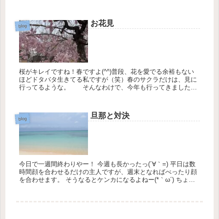
りあえず米さえあればなんとかなるよね！ってことで笑
お花見
blog
桜がキレイですね！春ですよ(^^)普段、花を愛でる余裕もない
ほどドタバタ生きてる私ですが（笑）春のサクラだけは、見に
行ってるような。 そんなわけで、今年も行ってきました
よ！関西は先週末が見頃のところが多かったのかな。日曜日は
天気予報が雨だ...
旦那と対決
blog
今日で一週間終わりやー！ 今週も長かったっ(´∀｀=) 平日は数
時間顔を合わせるだけの主人ですが、週末となればべったり顔
を合わせます。 そうなるとケンカになるよねー(*｀ω´) ちょっ
とキレどころがわからない旦那さんなので、急...