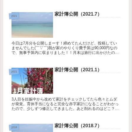
ャー&外食費 ...
家計簿公開（2021.7）
2021
今日は7月分を公開しまーす！締めてたんだけど、投稿してい
ませんでした(￣▽￣)我が家のやりくり費予算は90,000円なの
で、無事予算内に収まりました！！月末は旅行に出かけたの
で、できるだけ買わずにしたおかげかな？その分、旅行でいっ
ぱい使った...
家計簿公開（2021.1）
2021
3人目を妊娠中から改めて家計をチェックしてたら色々とムダ
が発覚。育休手当になると完全な赤字家計になることがわかっ
たので、少しずつ修正してきました。あと削れるのはどこ？っ
てなると、とっても難しいんやけど、仕事復帰までは貯金でき
なくてもしょうが...
家計簿公開（2018.7）
2018