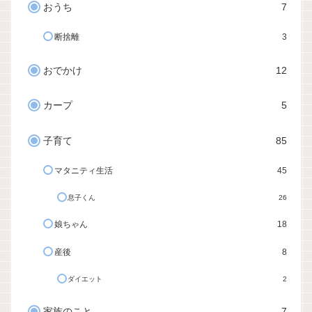
おうち
7
断捨離
3
おでかけ
12
カープ
5
子育て
85
マタニティ生活
45
息子くん
26
娘ちゃん
18
産後
8
ダイエット
2
家族のこと
7