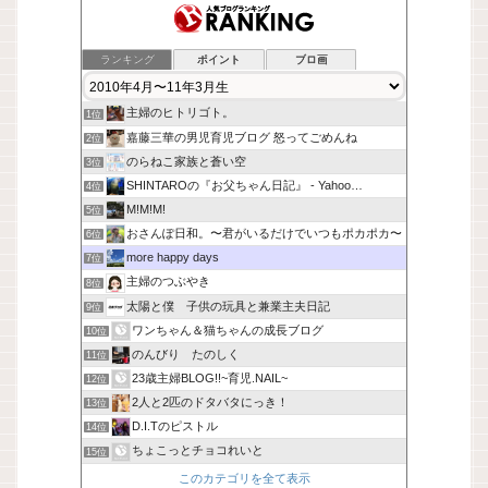
ランキング
ポイント
ブロ画
主婦のヒトリゴト。
1位
嘉藤三華の男児育児ブログ 怒ってごめんね
2位
のらねこ家族と蒼い空
3位
SHINTAROの『お父ちゃん日記』 - Yahoo…
4位
M!M!M!
5位
おさんぽ日和。〜君がいるだけでいつもポカポカ〜
6位
more happy days
7位
主婦のつぶやき
8位
太陽と僕 子供の玩具と兼業主夫日記
9位
ワンちゃん＆猫ちゃんの成長ブログ
10位
のんびり たのしく
11位
23歳主婦BLOG!!~育児.NAIL~
12位
2人と2匹のドタバタにっき！
13位
D.I.Tのピストル
14位
ちょこっとチョコれいと
15位
このカテゴリを全て表示