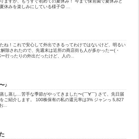
りますが、もうすぐ初めての夏休み！ 今まで保育園で夏休みと
休みを楽しみにしている様子😊 ...
たね！これで安心して外出できるってわけではないけど、明るい
は解除されたので、先週末は近所の商店街も人が多かったー(・
パー行ったりの外出だったけど、人の...
〜♪
蒸し蒸し…苦手な季節がやってきました〜(￣∀￣) さて、先日届
紹介します。 100株保有の私の還元率は3% ジャンっ 5,827
...
た