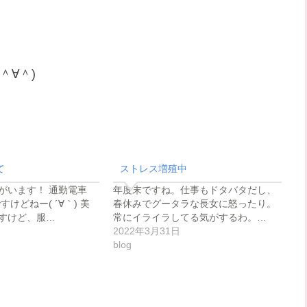
＾∀＾)
て
ストレス増殖中
がいます！ 通勤電車
年度末ですね。仕事もドタバタだし、
けどねー( ´∀｀) 美
春休みでグータラな長女に怒ったり。
すけど、服…
常にイライラしてる気がするわ。…
2022年3月31日
blog