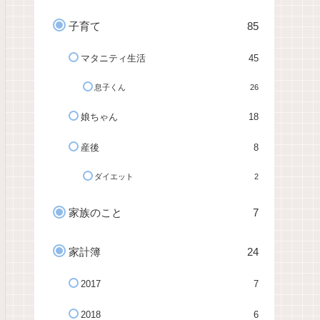
子育て
85
マタニティ生活
45
息子くん
26
娘ちゃん
18
産後
8
ダイエット
2
家族のこと
7
家計簿
24
2017
7
2018
6