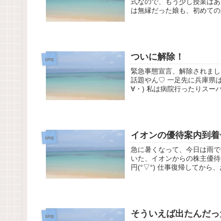
式なので、もう少し授業はあ
は無縁だった娘も、初めての夏
ついに解除！
blog
緊急事態宣言、解除されまし
話題やん♡ 一足先に兵庫県
∀・) 私は病院行ったりスー
イオンの優待案内到着
blog
急に暑くなって、今日は雨で
いた、イオンからの株主優待をご
円(°▽°) 仕事復帰してから、お
そういえば出たんだっ
blog