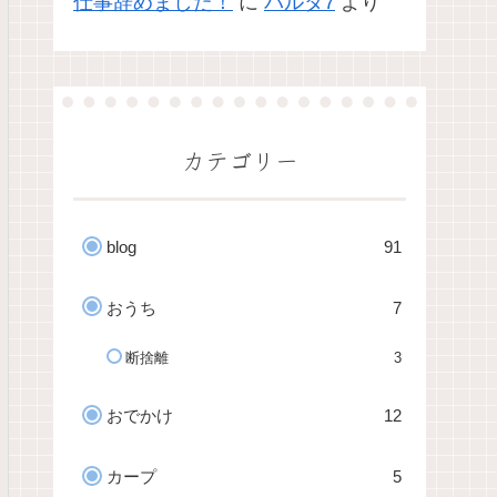
仕事辞めました！
に
パルタ7
より
カテゴリー
blog
91
おうち
7
断捨離
3
おでかけ
12
カープ
5