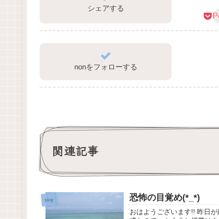
シェアする
P
nonをフォローする
関連記事
恐怖の目覚め(*_*)
blog
おはようございます!! 昨日