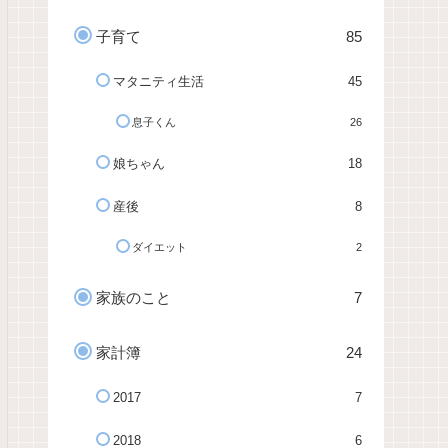
子育て
85
マタニティ生活
45
息子くん
26
娘ちゃん
18
産後
8
ダイエット
2
家族のこと
7
家計簿
24
2017
7
2018
6