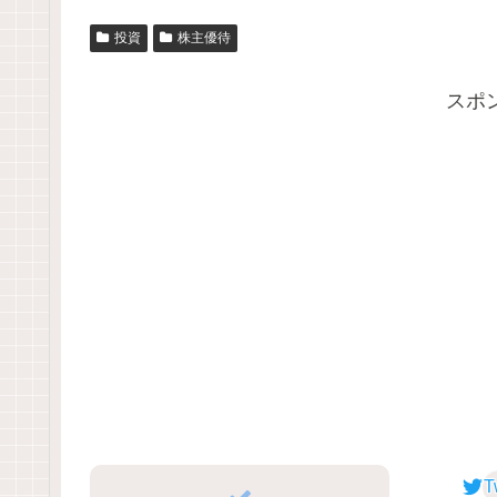
投資
株主優待
スポ
T