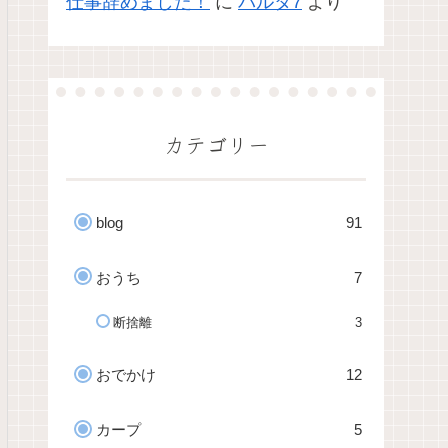
仕事辞めました！
に
パルタ7
より
カテゴリー
blog
91
おうち
7
断捨離
3
おでかけ
12
カープ
5