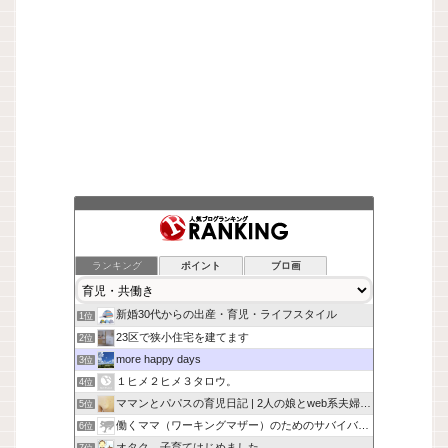
ランキング
ポイント
ブロ画
新婚30代からの出産・育児・ライフスタイル
1位
23区で狭小住宅を建てます
2位
more happy days
3位
１ヒメ２ヒメ３タロウ。
4位
ママンとパパスの育児日記 | 2人の娘とweb系夫婦の日常
5位
働くママ（ワーキングマザー）のためのサバイバル作戦 -
6位
オタク、子育てはじめました