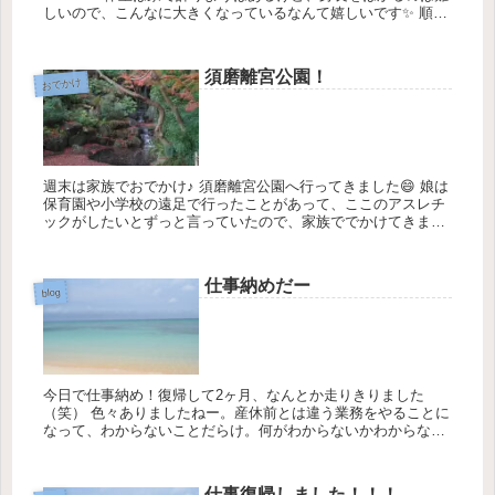
しいので、こんなに大きくなっているなんて嬉しいです✨ 順調
に成長中の息子くんです😊 そして、...
須磨離宮公園！
おでかけ
週末は家族でおでかけ♪ 須磨離宮公園へ行ってきました😄 娘は
保育園や小学校の遠足で行ったことがあって、ここのアスレチ
ックがしたいとずっと言っていたので、家族ででかけてきまし
た✨✨ 私は初めてだったけど、広くて花とか噴水もキレイで、
紅...
仕事納めだー
blog
今日で仕事納め！復帰して2ヶ月、なんとか走りきりました
（笑） 色々ありましたねー。産休前とは違う業務をやることに
なって、わからないことだらけ。何がわからないかわからない
状態で。仕事が終わらない！なんて日もあったっけ。休みなの
は嬉しいけど、...
仕事復帰しました！！！