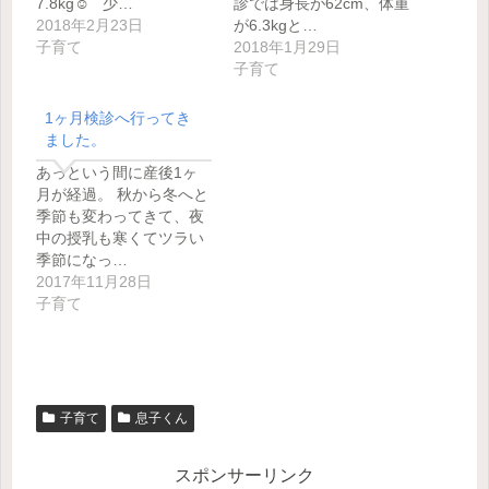
7.8kg☺ 少…
診では身長が62cm、体重
2018年2月23日
が6.3kgと…
子育て
2018年1月29日
子育て
1ヶ月検診へ行ってき
ました。
あっという間に産後1ヶ
月が経過。 秋から冬へと
季節も変わってきて、夜
中の授乳も寒くてツラい
季節になっ…
2017年11月28日
子育て
子育て
息子くん
スポンサーリンク