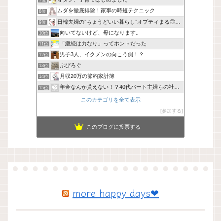
7位
ムダを徹底排除！家事の時短テクニック
8位
日韓夫婦の”ちょうどいい暮らし”オプティまる◎手帖
9位
向いてないけど、母になります。
10位
「継続は力なり」ってホントだった
11位
男子3人、イクメンの向こう側！？
12位
ぷぴろぐ
13位
月収20万の節約家計簿
14位
年金なんか貰えない！？40代パート主婦らの社会保険に未来はあ
15位
このカテゴリを全て表示
参加する
このブログに投票する
more happy days❤