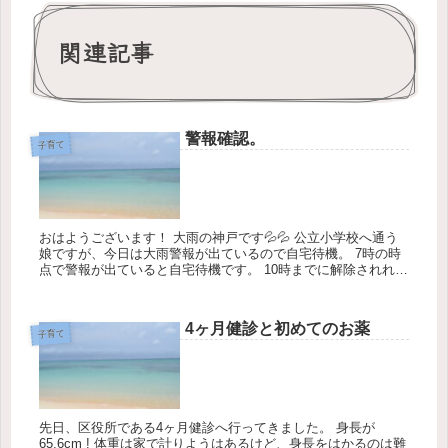
関連記事
警報確認。
子育て
おはようございます！ 大雨の神戸です💦💦 公立小学校へ通う
娘ですが、今日は大雨警報が出ているので自宅待機。 7時の時
点で警報が出ていると自宅待機です。 10時までに解除されれば
3時間目の授業から登校するのですが…。 今日は...
4ヶ月健診と初めてのお薬
子育て
先日、区役所である4ヶ月健診へ行ってきました。 身長が
65.6cm ! 体重は家で計りようはあるけど、身長をはかるのは難