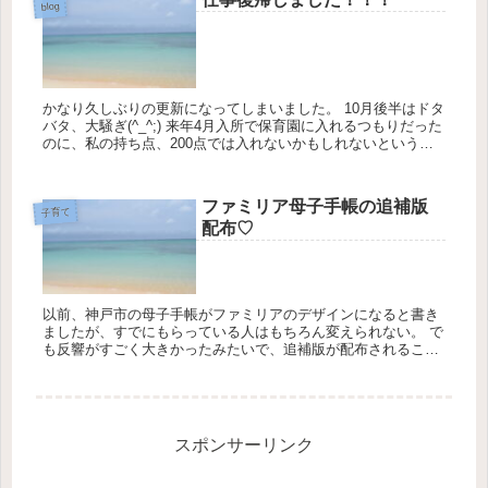
blog
かなり久しぶりの更新になってしまいました。 10月後半はドタ
バタ、大騒ぎ(^_^;) 来年4月入所で保育園に入れるつもりだった
のに、私の持ち点、200点では入れないかもしれないというこ
とで、急遽認可外保育園を検討して、見学、入園、そ...
ファミリア母子手帳の追補版
子育て
配布♡
以前、神戸市の母子手帳がファミリアのデザインになると書き
ましたが、すでにもらっている人はもちろん変えられない。 で
も反響がすごく大きかったみたいで、追補版が配布されること
になりました!!! 詳しくはコチラ→神戸市HP 条件は現...
スポンサーリンク