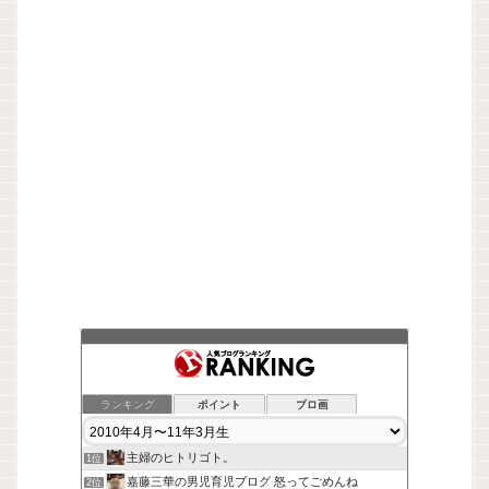
ランキング
ポイント
ブロ画
主婦のヒトリゴト。
1位
嘉藤三華の男児育児ブログ 怒ってごめんね
2位