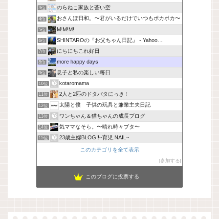
のらねこ家族と蒼い空
3位
おさんぽ日和。〜君がいるだけでいつもポカポカ〜
4位
M!M!M!
5位
SHINTAROの『お父ちゃん日記』 - Yahoo…
6位
にちにちこれ好日
7位
more happy days
8位
息子と私の楽しい毎日
9位
kotaromama
10位
2人と2匹のドタバタにっき！
11位
太陽と僕 子供の玩具と兼業主夫日記
12位
ワンちゃん＆猫ちゃんの成長ブログ
13位
気ママなそら。〜晴れ時々ブタ〜
14位
23歳主婦BLOG!!~育児.NAIL~
15位
このカテゴリを全て表示
参加する
このブログに投票する