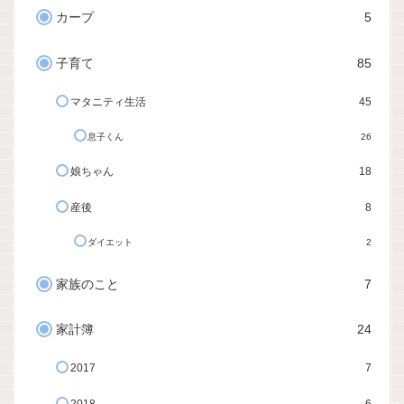
カープ
5
子育て
85
マタニティ生活
45
息子くん
26
娘ちゃん
18
産後
8
ダイエット
2
家族のこと
7
家計簿
24
2017
7