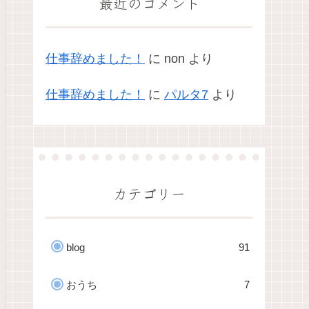
最近のコメント
仕事辞めました！
に
non
より
仕事辞めました！
に
パルタ7
より
カテゴリー
blog
91
おうち
7