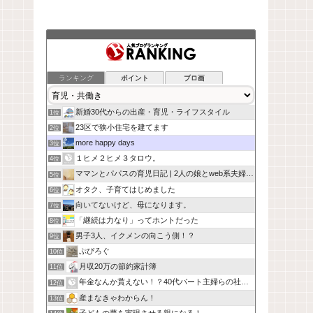
ランキング
ポイント
ブロ画
新婚30代からの出産・育児・ライフスタイル
1位
23区で狭小住宅を建てます
2位
more happy days
3位
１ヒメ２ヒメ３タロウ。
4位
ママンとパパスの育児日記 | 2人の娘とweb系夫婦の日常
5位
オタク、子育てはじめました
6位
向いてないけど、母になります。
7位
「継続は力なり」ってホントだった
8位
男子3人、イクメンの向こう側！？
9位
ぷぴろぐ
10位
月収20万の節約家計簿
11位
年金なんか貰えない！？40代パート主婦らの社会保険に未来はあ
12位
産まなきゃわからん！
13位
子どもの夢を実現させる親になる！