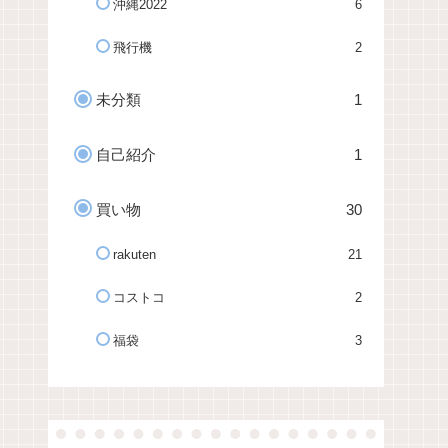
沖縄2022
6
飛行機
2
未分類
1
自己紹介
1
買い物
30
rakuten
21
コストコ
2
福袋
3