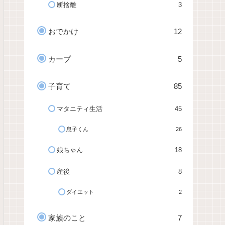
断捨離
3
おでかけ
12
カープ
5
子育て
85
マタニティ生活
45
息子くん
26
娘ちゃん
18
産後
8
ダイエット
2
家族のこと
7