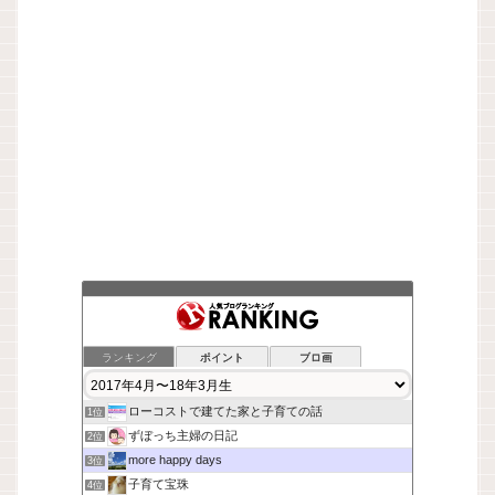
ランキング
ポイント
ブロ画
ローコストで建てた家と子育ての話
1位
ずぼっち主婦の日記
2位
more happy days
3位
子育て宝珠
4位