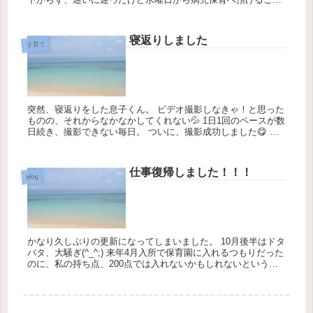
に。 病気の時くらい、そばにいて...
寝返りしました
子育て
突然、寝返りをした息子くん。 ビデオ撮影しなきゃ！と思った
ものの、それからなかなかしてくれない💦 1日1回のペースが数
日続き、撮影できない毎日。 ついに、撮影成功しました😋 ミ
ッションクリア☆ 二人目ってこ...
仕事復帰しました！！！
blog
かなり久しぶりの更新になってしまいました。 10月後半はドタ
バタ、大騒ぎ(^_^;) 来年4月入所で保育園に入れるつもりだった
のに、私の持ち点、200点では入れないかもしれないというこ
とで、急遽認可外保育園を検討して、見学、入園、そ...