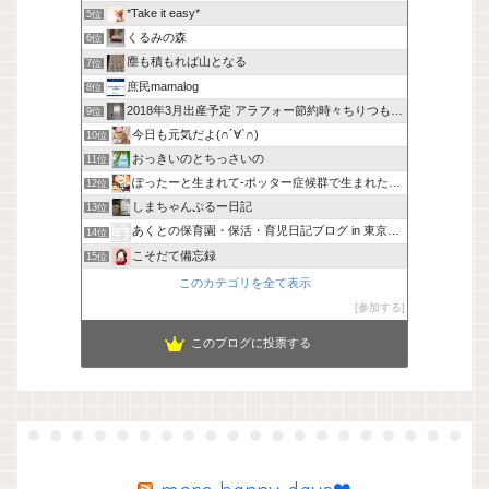
*Take it easy*
5位
くるみの森
6位
塵も積もれば山となる
7位
庶民mamalog
8位
2018年3月出産予定 アラフォー節約時々ちりつも貯金
9位
今日も元気だよ(∩´∀`∩)
10位
おっきいのとちっさいの
11位
ぽったーと生まれて-ポッター症候群で生まれた次男の話。
12位
しまちゃんぷるー日記
13位
あくとの保育園・保活・育児日記ブログ in 東京都北区
14位
こそだて備忘録
15位
このカテゴリを全て表示
参加する
このブログに投票する
more happy days❤