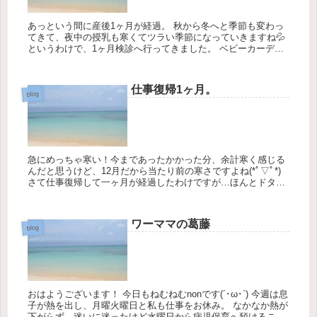
あっという間に産後1ヶ月が経過。 秋から冬へと季節も変わっ
てきて、夜中の授乳も寒くてツラい季節になっていきますね💦
というわけで、1ヶ月検診へ行ってきました。 ベビーカーデビ
ュー✨ 上の子の時に使っていたベビーカーを引っ...
仕事復帰1ヶ月。
blog
急にめっちゃ寒い！今まであったかかった分、余計寒く感じる
んだと思うけど、12月だから当たり前の寒さですよね(*ﾟ▽ﾟ*)
さて仕事復帰して一ヶ月が経過したわけですが…ほんとドタバ
タ！！！未だに生活のペースがつかめないというか、もっと早
く子供た...
ワーママの葛藤
blog
おはようございます！ 今日もねむねむnonです(´･ω･`) 今週は息
子が熱を出し、月曜火曜日と私も仕事をお休み。 なかなか熱が
下がらず、迷いに迷ったけど水曜日から病児保育へ預けること