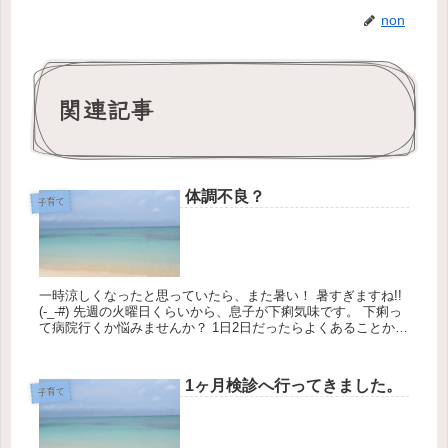
non
関連記事
体調不良？
子育て
一時涼しくなったと思っていたら、また暑い！ 暑すぎますね!!
(-_-#) 先週の火曜日くらいから、息子が下痢気味です。 下痢っ
て病院行くか悩みませんか？ 1日2日だったらよくあることかな
って感じで、いつの間にか治...
1ヶ月検診へ行ってきました。
子育て