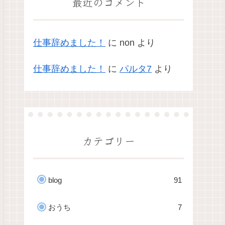
最近のコメント
仕事辞めました！
に
non
より
仕事辞めました！
に
パルタ7
より
カテゴリー
blog
91
おうち
7