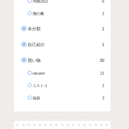
沖縄2022
6
飛行機
2
未分類
1
自己紹介
1
買い物
30
rakuten
21
コストコ
2
福袋
3