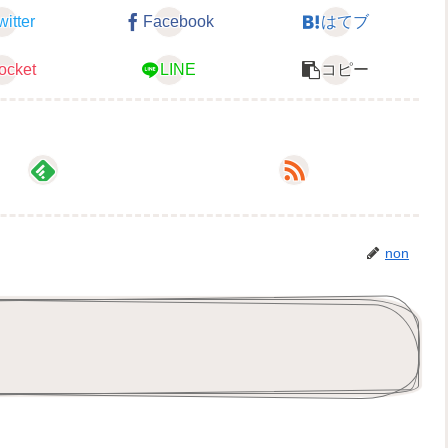
witter
Facebook
はてブ
ocket
LINE
コピー
non