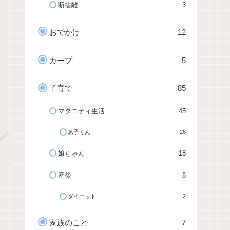
断捨離
3
おでかけ
12
カープ
5
子育て
85
マタニティ生活
45
息子くん
26
娘ちゃん
18
産後
8
ダイエット
2
家族のこと
7