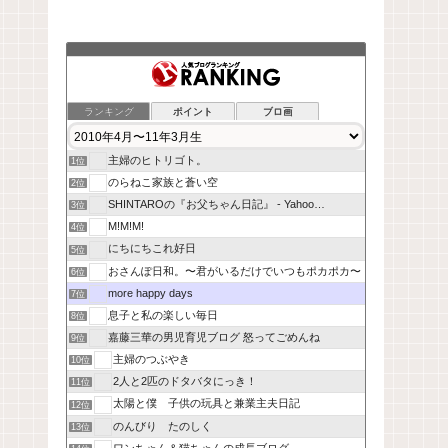
ランキング
ポイント
ブロ画
主婦のヒトリゴト。
1位
のらねこ家族と蒼い空
2位
SHINTAROの『お父ちゃん日記』 - Yahoo…
3位
M!M!M!
4位
にちにちこれ好日
5位
おさんぽ日和。〜君がいるだけでいつもポカポカ〜
6位
more happy days
7位
息子と私の楽しい毎日
8位
嘉藤三華の男児育児ブログ 怒ってごめんね
9位
主婦のつぶやき
10位
2人と2匹のドタバタにっき！
11位
太陽と僕 子供の玩具と兼業主夫日記
12位
のんびり たのしく
13位
ワンちゃん＆猫ちゃんの成長ブログ