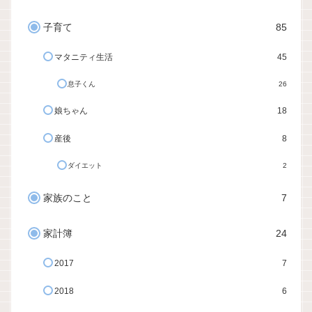
子育て
85
マタニティ生活
45
息子くん
26
娘ちゃん
18
産後
8
ダイエット
2
家族のこと
7
家計簿
24
2017
7
2018
6