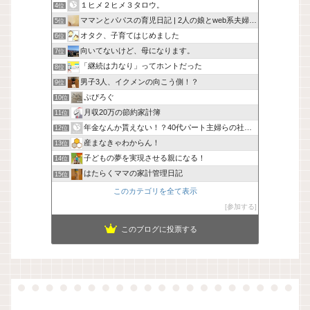
１ヒメ２ヒメ３タロウ。
4位
ママンとパパスの育児日記 | 2人の娘とweb系夫婦の日常
5位
オタク、子育てはじめました
6位
向いてないけど、母になります。
7位
「継続は力なり」ってホントだった
8位
男子3人、イクメンの向こう側！？
9位
ぷぴろぐ
10位
月収20万の節約家計簿
11位
年金なんか貰えない！？40代パート主婦らの社会保険に未来はあ
12位
産まなきゃわからん！
13位
子どもの夢を実現させる親になる！
14位
はたらくママの家計管理日記
15位
このカテゴリを全て表示
参加する
このブログに投票する